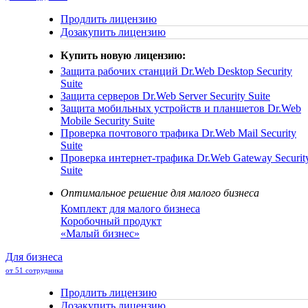
Продлить лицензию
Дозакупить лицензию
Купить новую лицензию:
Защита рабочих станций
Dr.Web Desktop Security
Suite
Защита серверов
Dr.Web Server Security Suite
Защита мобильных устройств и планшетов
Dr.Web
Mobile Security Suite
Проверка почтового трафика
Dr.Web Mail Security
Suite
Проверка интернет-трафика
Dr.Web Gateway Securit
Suite
Оптимальное решение для малого бизнеса
Комплект для малого бизнеса
Коробочный продукт
«Малый бизнес»
Для бизнеса
от 51 сотрудника
Продлить лицензию
Дозакупить лицензию