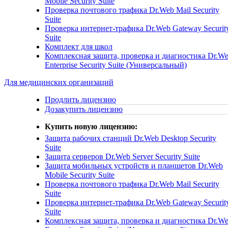
Mobile Security Suite
Проверка почтового трафика
Dr.Web Mail Security
Suite
Проверка интернет-трафика
Dr.Web Gateway Securit
Suite
Комплект для школ
Комплексная защита, проверка и диагностика
Dr.W
Enterprise Security Suite (Универсальный)
Для медицинских организаций
Продлить лицензию
Дозакупить лицензию
Купить новую лицензию:
Защита рабочих станций
Dr.Web Desktop Security
Suite
Защита серверов
Dr.Web Server Security Suite
Защита мобильных устройств и планшетов
Dr.Web
Mobile Security Suite
Проверка почтового трафика
Dr.Web Mail Security
Suite
Проверка интернет-трафика
Dr.Web Gateway Securit
Suite
Комплексная защита, проверка и диагностика
Dr.W