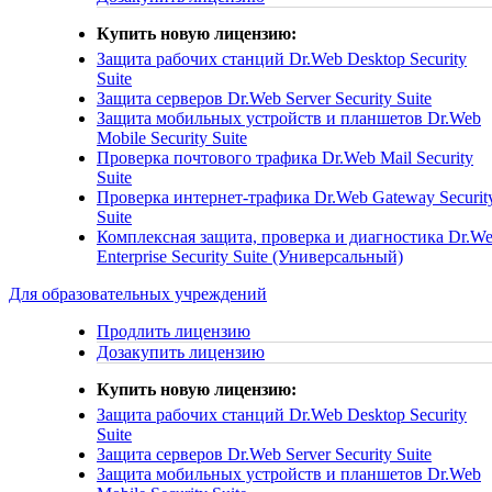
Купить новую лицензию:
Защита рабочих станций
Dr.Web Desktop Security
Suite
Защита серверов
Dr.Web Server Security Suite
Защита мобильных устройств и планшетов
Dr.Web
Mobile Security Suite
Проверка почтового трафика
Dr.Web Mail Security
Suite
Проверка интернет-трафика
Dr.Web Gateway Securit
Suite
Комплексная защита, проверка и диагностика
Dr.W
Enterprise Security Suite (Универсальный)
Для образовательных учреждений
Продлить лицензию
Дозакупить лицензию
Купить новую лицензию:
Защита рабочих станций
Dr.Web Desktop Security
Suite
Защита серверов
Dr.Web Server Security Suite
Защита мобильных устройств и планшетов
Dr.Web